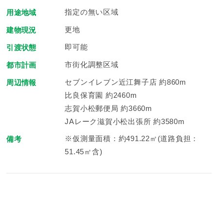
指定の無い区域
用途地域
更地
建物現況
即可能
引渡状態
市街化調整区域
都市計画
セブンイレブン近江舞子店 約860m
周辺情報
比良保育園 約2460m
志賀小松郵便局 約3660m
JAレーク滋賀小松出張所 約3580m
※仮測量面積：約491.22㎡(道路負担：
備考
51.45㎡含)