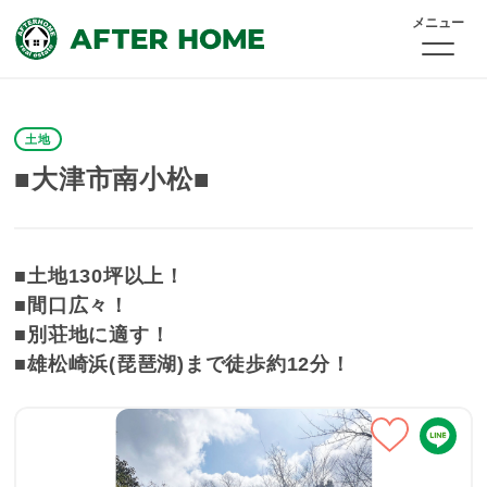
メニュー
土地
■大津市南小松■
■土地130坪以上！
■間口広々！
■別荘地に適す！
■雄松崎浜(琵琶湖)まで徒歩約12分！