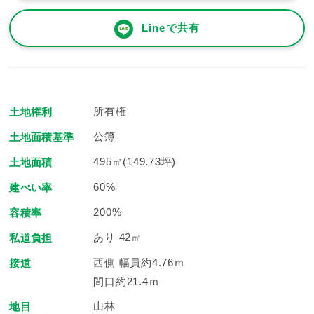
Lineで共有
所有権
土地権利
公簿
土地面積基準
495㎡(149.73坪)
土地面積
60%
建ぺい率
200%
容積率
あり 42㎡
私道負担
西側 幅員約4.76ｍ
接道
間口約21.4ｍ
山林
地目