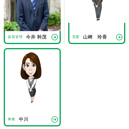
今井 幹茂
山﨑 玲香
賃貸管理
営業
中川
事務