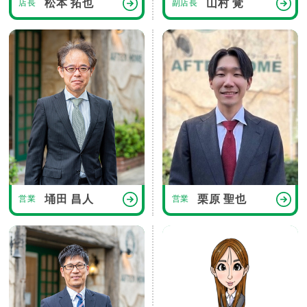
松本 拓也
山村 覚
店長
副店長
埇田 昌人
栗原 聖也
営業
営業