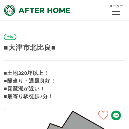
メニュー
土地
■大津市北比良■
■土地320坪以上！
■陽当り・通風良好！
■琵琶湖が近い！
■最寄り駅徒歩7分！