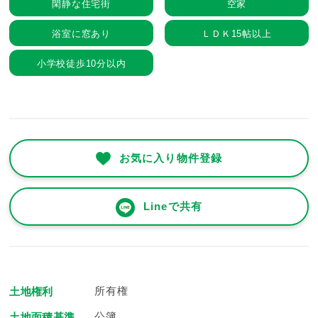
閑静な住宅街
空家
浴室に窓あり
ＬＤＫ15帖以上
小学校徒歩10分以内
お気に入り物件登録
Lineで共有
所有権
土地権利
公簿
土地面積基準