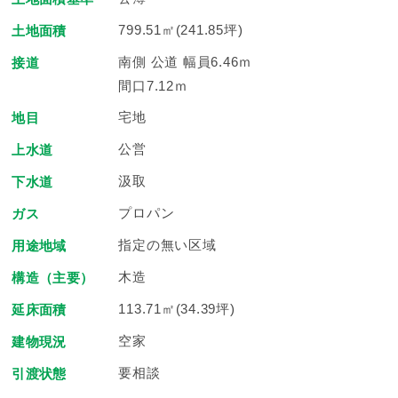
799.51㎡(241.85坪)
土地面積
南側 公道 幅員6.46ｍ
接道
間口7.12ｍ
宅地
地目
公営
上水道
汲取
下水道
プロパン
ガス
指定の無い区域
用途地域
木造
構造（主要）
113.71㎡(34.39坪)
延床面積
空家
建物現況
要相談
引渡状態