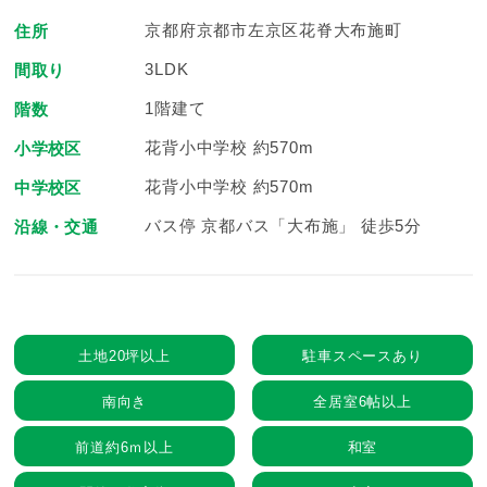
京都府京都市左京区花脊大布施町
住所
3LDK
間取り
1階建て
階数
花背小中学校 約570m
小学校区
花背小中学校 約570m
中学校区
バス停 京都バス「大布施」 徒歩5分
沿線・交通
土地20坪以上
駐車スペースあり
南向き
全居室6帖以上
前道約6ｍ以上
和室