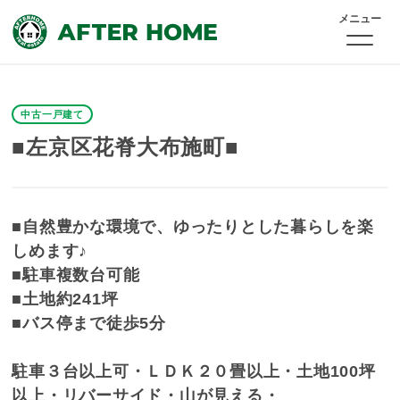
メニュー
中古一戸建て
■左京区花脊大布施町■
■自然豊かな環境で、ゆったりとした暮らしを楽
しめます♪
■駐車複数台可能
■土地約241坪
■バス停まで徒歩5分
駐車３台以上可・ＬＤＫ２０畳以上・土地100坪
以上・リバーサイド・山が見える・