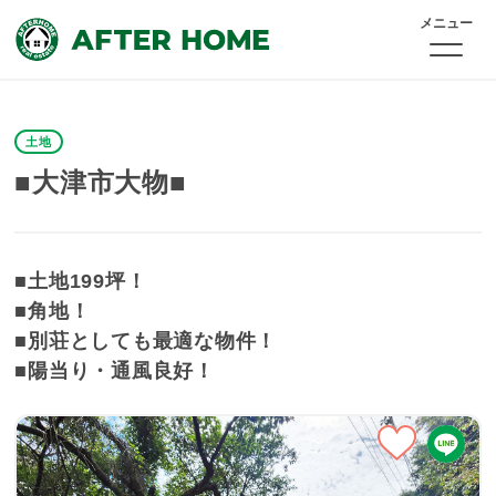
メニュー
土地
■大津市大物■
■土地199坪！
■角地！
■別荘としても最適な物件！
■陽当り・通風良好！