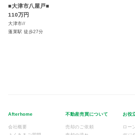
■大津市八屋戸■
110万円
大津市
蓬莱駅 徒歩27分
Afterhome
不動産売買について
お役
会社概要
売却のご依頼
ロー
よくあるご質問
売却の流れ
デジ