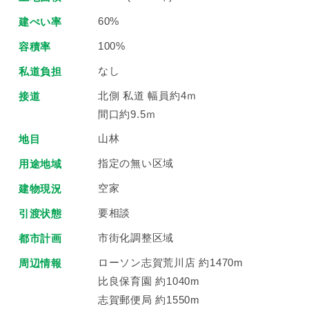
60%
建ぺい率
100%
容積率
なし
私道負担
北側 私道 幅員約4ｍ
接道
間口約9.5ｍ
山林
地目
指定の無い区域
用途地域
空家
建物現況
要相談
引渡状態
市街化調整区域
都市計画
ローソン志賀荒川店 約1470m
周辺情報
比良保育園 約1040m
志賀郵便局 約1550m