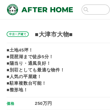
■大津市大物■
中古一戸建て
■土地45坪！
■琵琶湖まで徒歩5分！
■陽当り・通風良好！
■別荘としても最適な物件！
■人気の平屋建！
■駐車複数台可能！
■整形地！
250万円
価格