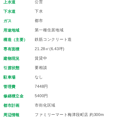
公営
上水道
下水
下水道
都市
ガス
第一種住居地域
用途地域
鉄筋コンクリート造
構造（主要）
21.28㎡(6.43坪)
専有面積
賃貸中
建物現況
要相談
引渡状態
なし
駐車場
7448円
管理費
5400円
修繕積立金
市街化区域
都市計画
ファミリーマート梅津段町店 約300m
周辺情報