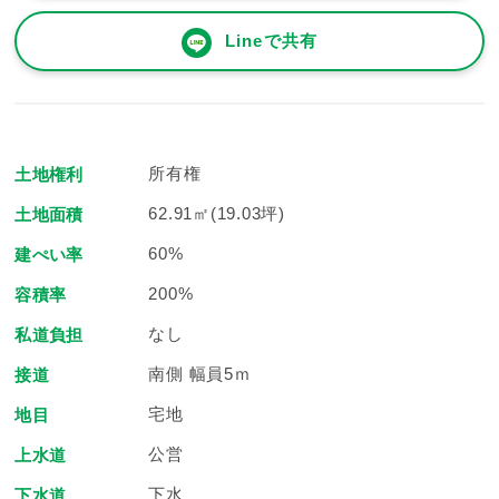
Lineで共有
所有権
土地権利
62.91㎡(19.03坪)
土地面積
60%
建ぺい率
200%
容積率
なし
私道負担
南側 幅員5ｍ
接道
宅地
地目
公営
上水道
下水
下水道