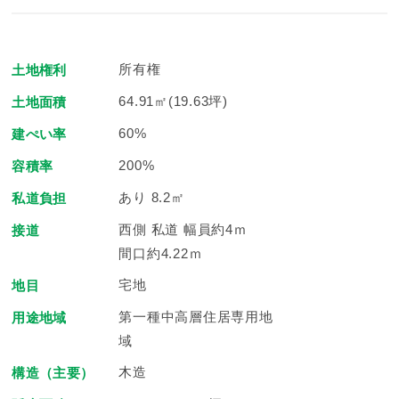
所有権
土地権利
64.91㎡(19.63坪)
土地面積
60%
建ぺい率
200%
容積率
あり 8.2㎡
私道負担
西側 私道 幅員約4ｍ
接道
間口約4.22ｍ
宅地
地目
第一種中高層住居専用地
用途地域
域
木造
構造（主要）