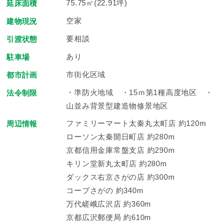
75.75㎡(22.91坪)
延床面積
空家
建物現況
要相談
引渡状態
あり
駐車場
市街化区域
都市計画
・準防火地域 ・15ｍ第1種高度地区 ・
法令制限
山並み背景型建造物修景地区
ファミリーマート太秦丸太町店 約120m
周辺情報
ローソン太秦開日町店 約280m
京都信用金庫常盤支店 約290m
キリン堂新丸太町店 約280m
ダックス右京さがの店 約300m
コープさがの 約340m
万代嵯峨広沢店 約360m
京都広沢郵便局 約610m