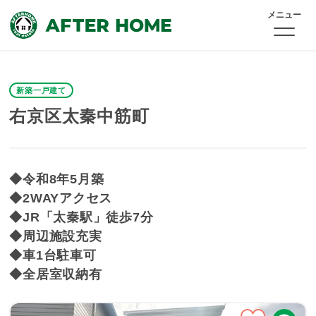
メニュー
新築一戸建て
右京区太秦中筋町
◆令和8年5月築
◆2WAYアクセス
◆JR「太秦駅」徒歩7分
◆周辺施設充実
◆車1台駐車可
◆全居室収納有