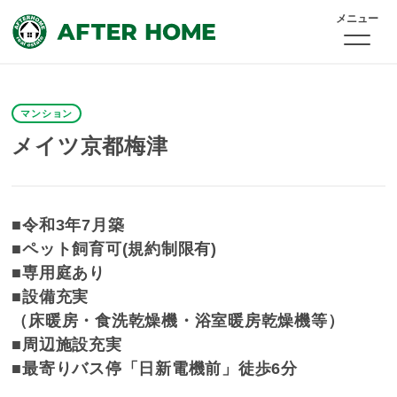
メニュー
マンション
メイツ京都梅津
■令和3年7月築
■ペット飼育可(規約制限有)
■専用庭あり
■設備充実
（床暖房・食洗乾燥機・浴室暖房乾燥機等）
■周辺施設充実
■最寄りバス停「日新電機前」徒歩6分