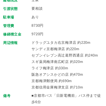
建物現況
要相談
引渡状態
あり
駐車場
8730円
管理費
9720円
修繕積立金
ドラッグユタカ右京梅津店 約220m
周辺情報
サンディ京都梅津店 約220m
セブンイレブン高辻葛野西通店 約240m
スギ薬局梅津南広町店 約320m
ライフ梅津店 約330m
阪急オアシスかどの店 約470m
京都梅津郵便局 約690m
京都信用金庫梅津支店 約710m
■京都市バス「日新電機前」バス停まで徒
備考
歩6分