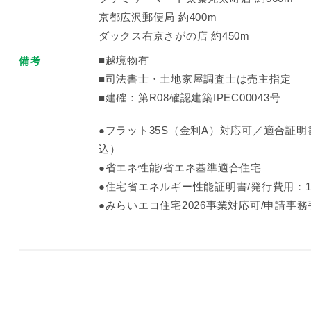
京都広沢郵便局 約400m
ダックス右京さがの店 約450m
■越境物有
備考
■司法書士・土地家屋調査士は売主指定
■建確：第R08確認建築IPEC00043号
●フラット35S（金利A）対応可／適合証明書
込）
●省エネ性能/省エネ基準適合住宅
●住宅省エネルギー性能証明書/発行費用：1
●みらいエコ住宅2026事業対応可/申請事務手