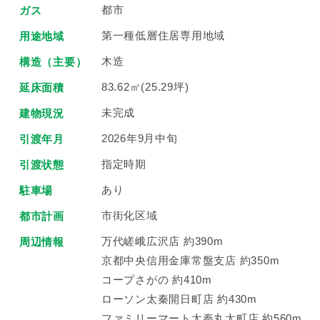
都市
ガス
第一種低層住居専用地域
用途地域
木造
構造（主要）
83.62㎡(25.29坪)
延床面積
未完成
建物現況
2026年9月中旬
引渡年月
指定時期
引渡状態
あり
駐車場
市街化区域
都市計画
万代嵯峨広沢店 約390m
周辺情報
京都中央信用金庫常盤支店 約350m
コープさがの 約410m
ローソン太秦開日町店 約430m
ファミリーマート太秦丸太町店 約560m