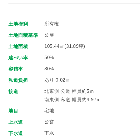
所有権
土地権利
公簿
土地面積基準
105.44㎡(31.89坪)
土地面積
50%
建ぺい率
80%
容積率
あり 0.02㎡
私道負担
北東側 公道 幅員約5ｍ
接道
南東側 私道 幅員約4.97ｍ
宅地
地目
公営
上水道
下水
下水道