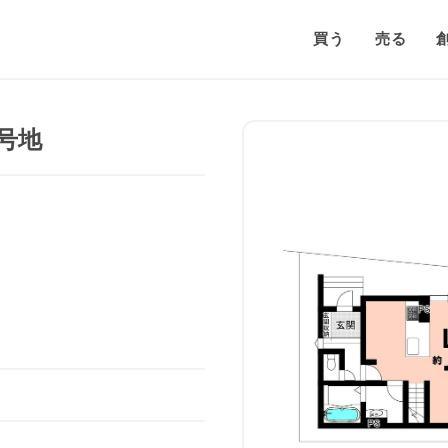
買う
売る
号地