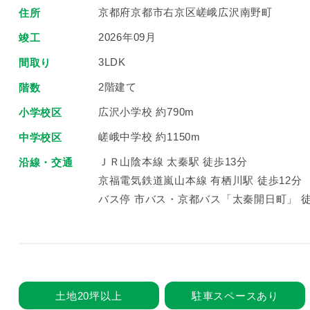
京都府京都市右京区嵯峨広沢南野町
住所
2026年09月
竣工
3LDK
間取り
2階建て
階数
広沢小学校 約790m
小学校区
嵯峨中学校 約1150m
中学校区
ＪＲ山陰本線 太秦駅 徒歩13分
沿線・交通
京福電気鉄道嵐山本線 有栖川駅 徒歩12分
バス停 市バス・京都バス「太秦開日町」 徒
土地20坪以上
駐車スペースあり