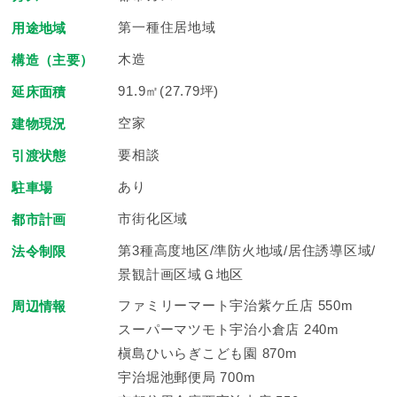
第一種住居地域
用途地域
木造
構造（主要）
91.9㎡(27.79坪)
延床面積
空家
建物現況
要相談
引渡状態
あり
駐車場
市街化区域
都市計画
第3種高度地区/準防火地域/居住誘導区域/
法令制限
景観計画区域Ｇ地区
ファミリーマート宇治紫ケ丘店 550m
周辺情報
スーパーマツモト宇治小倉店 240m
槇島ひいらぎこども園 870m
宇治堀池郵便局 700m