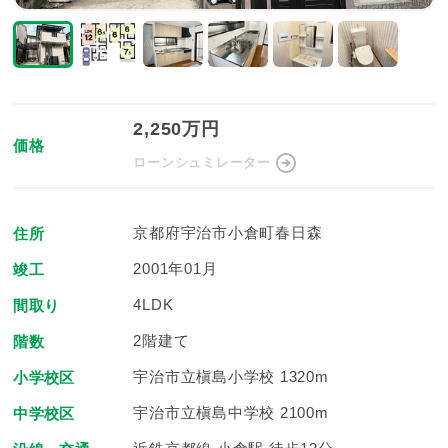
2,250万円
価格
ローンシュミレーター
京都府宇治市小倉町春日森
住所
2001年01月
竣工
4LDK
間取り
2階建て
階数
宇治市立槇島小学校 1320m
小学校区
宇治市立槇島中学校 2100m
中学校区