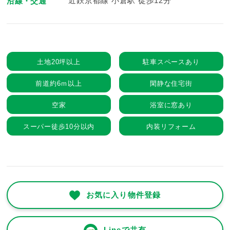
近鉄京都線 小倉駅 徒歩12分
沿線・交通
土地20坪以上
駐車スペースあり
前道約6ｍ以上
閑静な住宅街
空家
浴室に窓あり
スーパー徒歩10分以内
内装リフォーム
お気に入り物件登録
Lineで共有