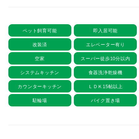
ペット飼育可能
即入居可能
改装済
エレベーター有り
空家
スーパー徒歩10分以内
システムキッチン
食器洗浄乾燥機
カウンターキッチン
ＬＤＫ15帖以上
駐輪場
バイク置き場