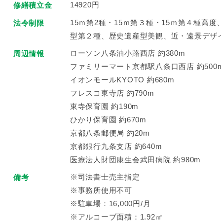
14920円
修繕積立金
15ｍ第2種・15ｍ第３種・15ｍ第４種高
法令制限
型第２種、歴史遺産型美観、近・遠景デザ
ローソン八条油小路西店 約380m
周辺情報
ファミリーマート京都駅八条口西店 約500
イオンモールKYOTO 約680m
フレスコ東寺店 約790m
東寺保育園 約190m
ひかり保育園 約670m
京都八条郵便局 約20m
京都銀行九条支店 約640m
医療法人財団康生会武田病院 約980m
※司法書士売主指定
備考
※事務所使用不可
※駐車場：16,000円/月
※アルコーブ面積：1.92㎡