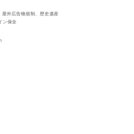
度、屋外広告物規制、歴史遺産
イン保全
m