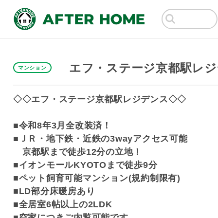
エフ・ステージ京都駅レジ
マンション
◇◇エフ・ステージ京都駅レジデンス◇◇
■令和8年3月全改装済！
■ＪＲ・地下鉄・近鉄の3wayアクセス可能
京都駅まで徒歩12分の立地！
■イオンモールKYOTOまで徒歩9分
■ペット飼育可能マンション(規約制限有)
■LD部分床暖房あり
■全居室6帖以上の2LDK
■空家につきご内覧可能です