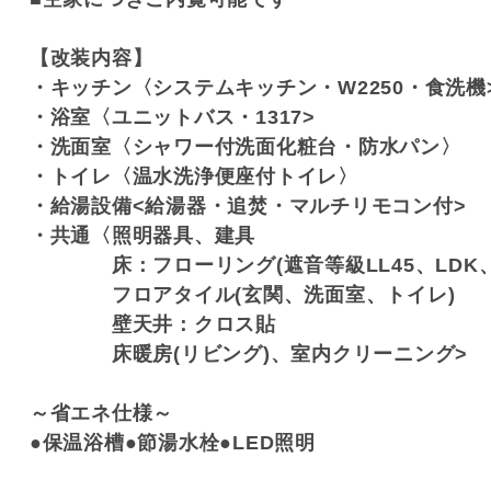
【改装内容】
・キッチン〈システムキッチン・W2250・食洗機
・浴室〈ユニットバス・1317>
・洗面室〈シャワー付洗面化粧台・防水パン〉
・トイレ〈温水洗浄便座付トイレ〉
・給湯設備<給湯器・追焚・マルチリモコン付>
・共通〈照明器具、建具
床：フローリング(遮音等級LL45、LDK、
フロアタイル(玄関、洗面室、トイレ)
壁天井：クロス貼
床暖房(リビング)、室内クリーニング>
～省エネ仕様～
●保温浴槽●節湯水栓●LED照明