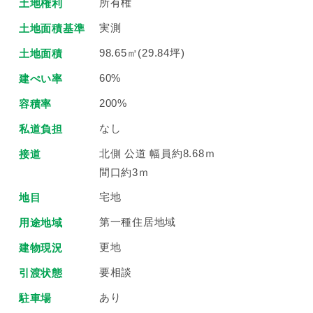
所有権
土地権利
実測
土地面積基準
98.65㎡(29.84坪)
土地面積
60%
建ぺい率
200%
容積率
なし
私道負担
北側 公道 幅員約8.68ｍ
接道
間口約3ｍ
宅地
地目
第一種住居地域
用途地域
更地
建物現況
要相談
引渡状態
あり
駐車場