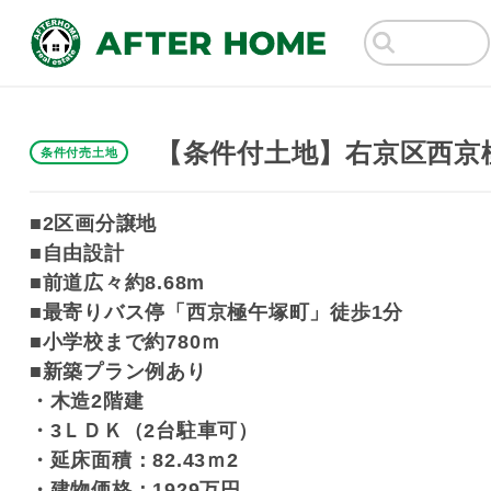
【条件付土地】右京区西京
条件付売土地
■2区画分譲地
■自由設計
■前道広々約8.68m
■最寄りバス停「西京極午塚町」徒歩1分
■小学校まで約780ｍ
■新築プラン例あり
・木造2階建
・3ＬＤＫ（2台駐車可）
・延床面積：82.43ｍ2
・建物価格：1929万円