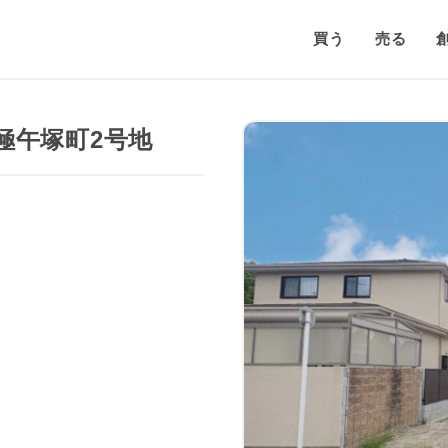
買う
売る
極午塚町2号地