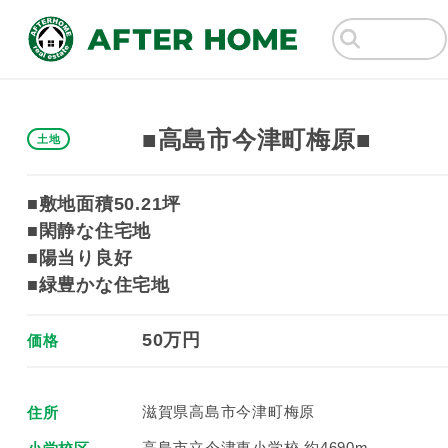
■高島市今津町梅原■
土地
■敷地面積50.21坪
■閑静な住宅地
■陽当り良好
■緑豊かな住宅地
50万円
価格
滋賀県高島市今津町梅原
住所
高島市立今津東小学校 約4690m