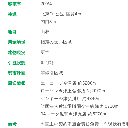
200%
容積率
北東側 公道 幅員4ｍ
接道
間口3ｍ
山林
地目
指定の無い区域
用途地域
更地
建物現況
即可能
引渡状態
非線引区域
都市計画
エーコープ今津店 約5200m
周辺情報
ローソン今津上弘部店 約2070m
ゲンキー今津弘川店 約4340m
財団法人近江愛隣園今津病院 約5710m
JAレーク滋賀今津支店 約5070m
※売主の契約不適合責任免責 ※現状有姿
備考