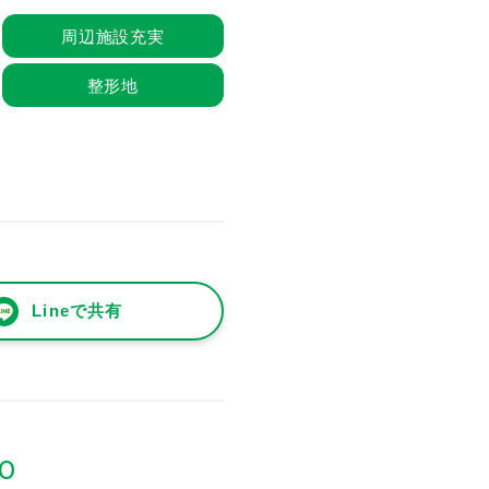
周辺施設充実
整形地
Lineで共有
90