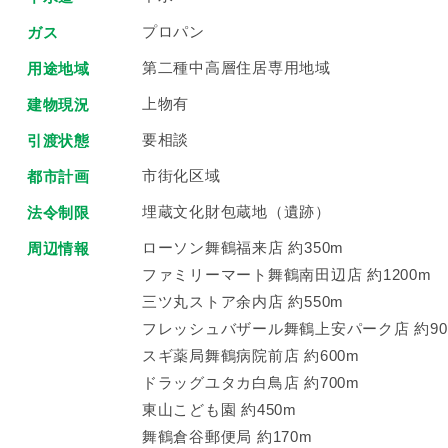
プロパン
ガス
第二種中高層住居専用地域
用途地域
上物有
建物現況
要相談
引渡状態
市街化区域
都市計画
埋蔵文化財包蔵地（遺跡）
法令制限
ローソン舞鶴福来店 約350m
周辺情報
ファミリーマート舞鶴南田辺店 約1200m
三ツ丸ストア余内店 約550m
フレッシュバザール舞鶴上安パーク店 約90
スギ薬局舞鶴病院前店 約600m
ドラッグユタカ白鳥店 約700m
東山こども園 約450m
舞鶴倉谷郵便局 約170m