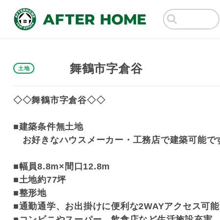
舞鶴市字倉谷
土地
◇◇舞鶴市字倉谷◇◇
■建築条件無土地
お好きなハウスメーカー・工務店で建築可能で
■幅員8.8m×間口12.8m
■土地約77坪
■整形地
■通勤通学、お出掛けに便利な2WAYアクセス可能
■コンビニやスーパー、飲食店など生活施設充実