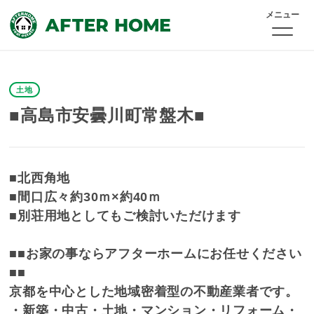
メニュー
土地
■高島市安曇川町常盤木■
■北西角地
■間口広々約30ｍ×約40ｍ
■別荘用地としてもご検討いただけます
■■お家の事ならアフターホームにお任せください
■■
京都を中心とした地域密着型の不動産業者です。
・新築・中古・土地・マンション・リフォーム・