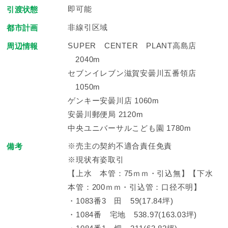
即可能
引渡状態
非線引区域
都市計画
SUPER CENTER PLANT高島店
周辺情報
2040m
セブンイレブン滋賀安曇川五番領店
1050m
ゲンキー安曇川店 1060m
安曇川郵便局 2120m
中央ユニバーサルこども園 1780m
※売主の契約不適合責任免責
備考
※現状有姿取引
【上水 本管：75ｍｍ・引込無】【下水
本管：200ｍｍ・引込管：口径不明】
・1083番3 田 59(17.84坪)
・1084番 宅地 538.97(163.03坪)