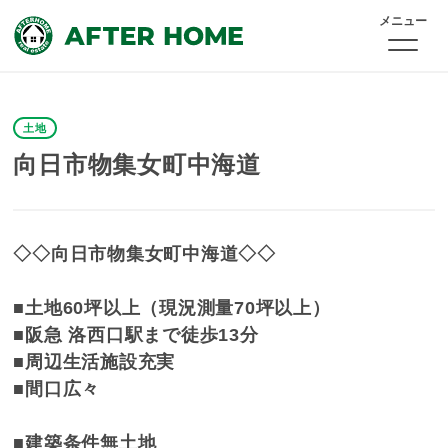
メニュー
土地
向日市物集女町中海道
◇◇向日市物集女町中海道◇◇
■土地60坪以上（現況測量70坪以上）
■阪急 洛西口駅まで徒歩13分
■周辺生活施設充実
■間口広々
■建築条件無土地