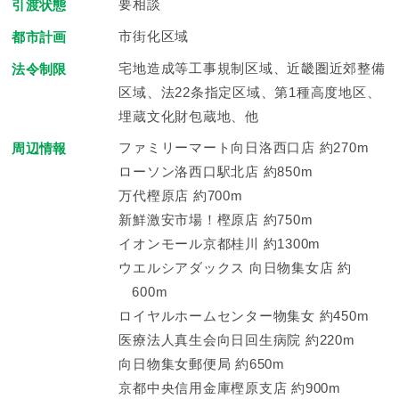
要相談
引渡状態
市街化区域
都市計画
宅地造成等工事規制区域、近畿圏近郊整備
法令制限
区域、法22条指定区域、第1種高度地区、
埋蔵文化財包蔵地、他
ファミリーマート向日洛西口店 約270m
周辺情報
ローソン洛西口駅北店 約850m
万代樫原店 約700m
新鮮激安市場！樫原店 約750m
イオンモール京都桂川 約1300m
ウエルシアダックス 向日物集女店 約
600m
ロイヤルホームセンター物集女 約450m
医療法人真生会向日回生病院 約220m
向日物集女郵便局 約650m
京都中央信用金庫樫原支店 約900m