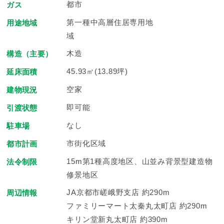
都市
ガス
第一種中高層住居専用地
用途地域
域
木造
構造（主要）
45.93㎡(13.89坪)
延床面積
空家
建物現況
即可能
引渡状態
なし
駐車場
市街化区域
都市計画
15m第1種高度地区、山並み背景型建造物
法令制限
修景地区
JA京都市嵯峨野支店 約290m
周辺情報
ファミリーマート太秦丸太町店 約290m
キリン堂新丸太町店 約390m