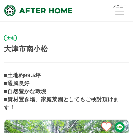
メニュー
土地
大津市南小松
■土地約99.5坪
■通風良好
■自然豊かな環境
■資材置き場、家庭菜園としてもご検討頂けま
す！