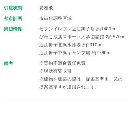
要相談
引渡状態
市街化調整区域
都市計画
セブンイレブン近江舞子店 約1480m
周辺情報
びわこ成蹊スポーツ大学図書館 2約570m
近江舞子北浜水泳場 約2310m
近江舞子中浜キャンプ場 約2790m
※契約不適合責任免責
備考
※現状有姿取引
※建物を建築の際は、提案基準１、又は
提案基準４が適用されます。