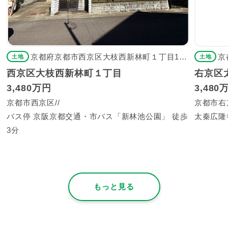
京都府京都市西京区大枝西新林町１丁目11-14
京
土地
土地
西京区大枝西新林町１丁目
右京区
3,480万円
3,480
京都市西京区
京都市右
バス停 京阪京都交通・市バス「新林池公園」 徒歩
太秦広隆
3分
もっと見る