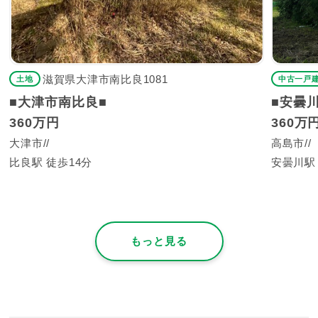
滋賀県大津市南比良1081
土地
中古一戸
■大津市南比良■
■安曇
360万円
360万
大津市
高島市
比良駅 徒歩14分
安曇川駅
もっと見る