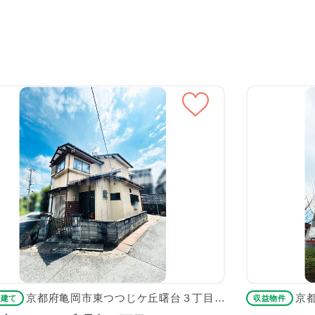
京都府亀岡市東つつじケ丘曙台３丁目4-15
京
戸建て
収益物件